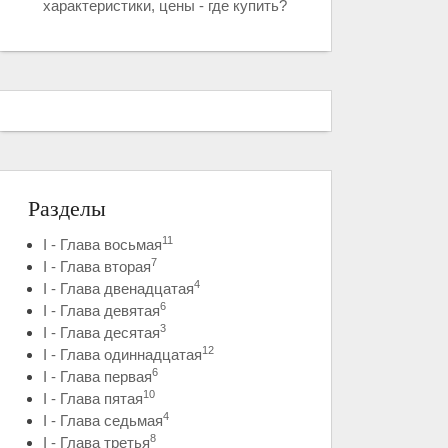
характеристики, цены - где купить?
Разделы
11
I - Глава восьмая
7
I - Глава вторая
4
I - Глава двенадцатая
6
I - Глава девятая
3
I - Глава десятая
12
I - Глава одиннадцатая
6
I - Глава первая
10
I - Глава пятая
4
I - Глава седьмая
8
I - Глава третья