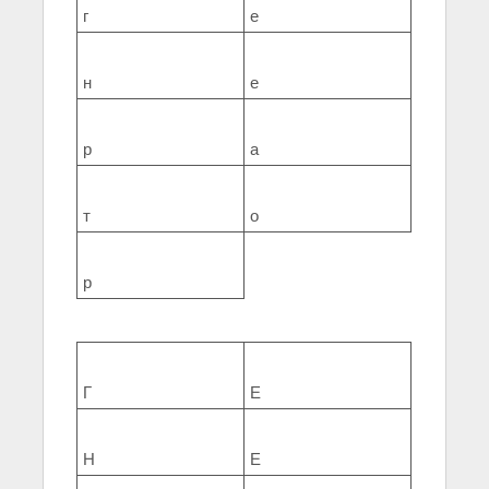
г
е
н
е
р
а
т
о
р
Г
Е
Н
Е