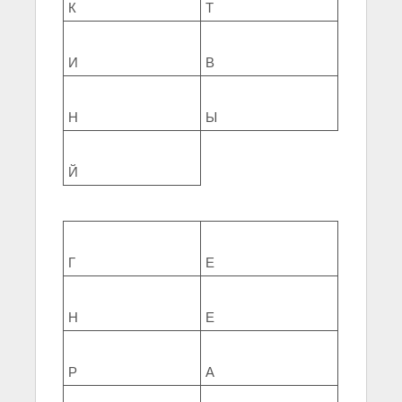
К
Т
И
В
Н
Ы
Й
Г
Е
Н
Е
Р
А