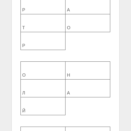
Р
А
Т
О
Р
О
Н
Л
А
Й