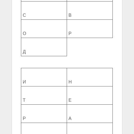
С
В
О
Р
Д
И
Н
Т
Е
Р
А