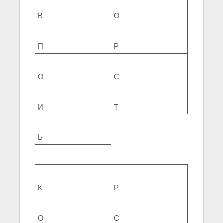
В
О
П
Р
О
С
И
Т
Ь
К
Р
О
С