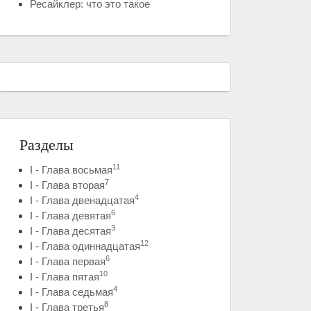
Ресайклер: что это такое
Разделы
11
I - Глава восьмая
7
I - Глава вторая
4
I - Глава двенадцатая
6
I - Глава девятая
3
I - Глава десятая
12
I - Глава одиннадцатая
6
I - Глава первая
10
I - Глава пятая
4
I - Глава седьмая
8
I - Глава третья