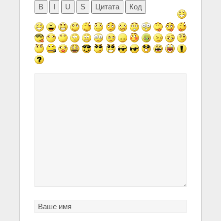
B
I
U
S
Цитата
Код