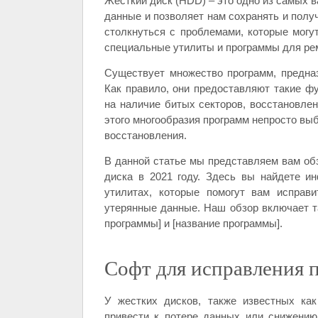
Жесткий диск (HDD) – это одно из самых 
данные и позволяет нам сохранять и полу
столкнуться с проблемами, которые могут
специальные утилиты и программы для рем
Существует множество программ, предна
Как правило, они предоставляют такие фу
на наличие битых секторов, восстановле
этого многообразия программ непросто вы
восстановления.
В данной статье мы представляем вам обз
диска в 2021 году. Здесь вы найдете 
утилитах, которые помогут вам исправ
утерянные данные. Наш обзор включает та
программы] и [название программы].
Софт для исправления 
У жестких дисков, также известных ка
привести к потере данных или снижению