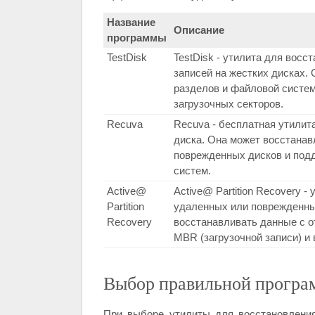
Название
Описание
программы
TestDisk
TestDisk - утилита для вос
записей на жестких дисках.
разделов и файловой систе
загрузочных секторов.
Recuva
Recuva - бесплатная утилит
диска. Она может восстана
поврежденных дисков и под
систем.
Active@
Active@ Partition Recovery 
Partition
удаленных или поврежденны
Recovery
восстанавливать данные с 
MBR (загрузочной записи) и
Выбор правильной програ
При выборе утилиты для восстановления