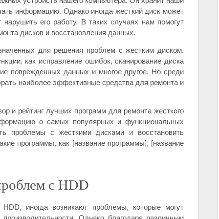
важных устройств нашего компьютера. Он хранит наши
чать информацию. Однако иногда жесткий диск может
 нарушить его работу. В таких случаях нам помогут
онта дисков и восстановления данных.
значенных для решения проблем с жестким диском.
нкции, как исправление ошибок, сканирование диска
ние поврежденных данных и многое другое. Но среди
брать наиболее эффективные средства для ремонта и
ор и рейтинг лучших программ для ремонта жесткого
информацию о самых популярных и функциональных
ить проблемы с жесткими дисками и восстановить
кие программы, как [название программы], [название
проблем с HDD
к HDD, иногда возникают проблемы, которые могут
 производительности. Однако благодаря различным