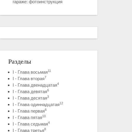
гараже: фотоинструкция
Разделы
11
I - Глава восьмая
7
I - Глава вторая
4
I - Глава двенадцатая
6
I - Глава девятая
3
I - Глава десятая
12
I - Глава одиннадцатая
6
I - Глава первая
10
I - Глава пятая
4
I - Глава седьмая
8
I - Глава третья