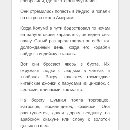
сообразили, где же это они очутились.
Они стремились попасть в Индию, а попали
на острова
около Америки.
Когда Колумб в пути бодрствовал по ночам
на палубе своей каравеллы, он видел сны
наяву. Сотый раз представлял он себе тот
долгожданный день, когда его корабли
войдут в индийскую гавань.
Вот они бросают якорь в бухте. Их
окружают лодки с людьми в чалмах и
тюрбанах. Вокруг качаются громоздкие
китайские джонки с парусами из циновок, с
веслами, длинными, как мачта.
На берегу шумная толпа торговцев,
матросов, носильщиков, факиров. Она
расступается, давая дорогу всаднику на
арабском скакуне или слону с золотой
цепью на шее.