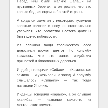
Перед ним были жалкие шалаши на
пустынных берегах, а он решил, что это
только бедная окраина богатой страны.
А когда он заметил у некоторых туземцев
золотые палочки в носу, он окончательно
уверился, что богатства Востока должны
быть где-то поблизости.
Из влажной чащи тропического леса
доносился аромат цветов. Но Колумбу
казалось, что это запах индийских
пряностей и благовонных деревьев.
Индейцы говорили «Сибао» — «Каменистая
земля» — и указывали на запад. А Колумбу
слышалось «Сипанго» — так тогда
называли Японию.
Индейцы говорили «караиб», а он слышал
«каниба» — название какого-то из
монгольских племен.