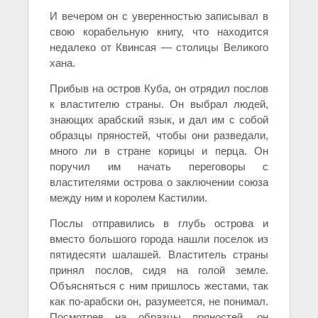
И вечером он с уверенностью записывал в
свою корабельную книгу, что находится
недалеко от Квинсая — столицы Великого
хана.
Прибыв на остров Куба, он отрядил послов
к властителю страны. Он выбрал людей,
знающих арабский язык, и дал им с собой
образцы пряностей, чтобы они разведали,
много ли в стране корицы и перца. Он
поручил им начать переговоры с
властителями острова о заключении союза
между ним и королем Кастилии.
Послы отправились в глубь острова и
вместо большого города нашли поселок из
пятидесяти шалашей. Властитель страны
принял послов, сидя на голой земле.
Объясняться с ним пришлось жестами, так
как по-арабски он, разумеется, не понимал.
Посмотрев на образцы пряностей, он