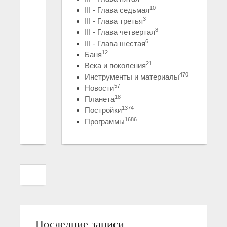
10
III - Глава седьмая
3
III - Глава третья
8
III - Глава четвертая
6
III - Глава шестая
12
Баня
21
Века и поколения
470
Инструменты и материалы
57
Новости
18
Планета
1374
Постройки
1686
Программы
Последние записи