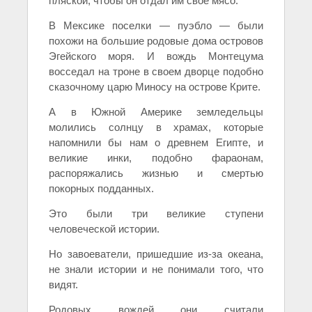
пляской, чтобы он отдал им свое мясо.
В Мексике поселки — пуэбло — были
похожи на большие родовые дома островов
Эгейского моря. И вождь Монтецума
восседал на троне в своем дворце подобно
сказочному царю Миносу на острове Крите.
А в Южной Америке земледельцы
молились солнцу в храмах, которые
напомнили бы нам о древнем Египте, и
великие инки, подобно фараонам,
распоряжались жизнью и смертью
покорных подданных.
Это были три великие ступени
человеческой истории.
Но завоеватели, пришедшие из-за океана,
не знали истории и не понимали того, что
видят.
Родовых вождей они считали