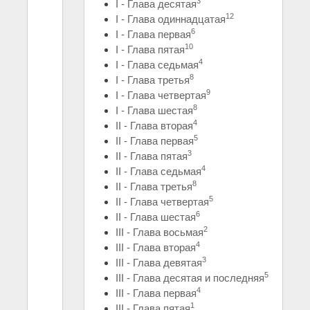
3
I - Глава десятая
12
I - Глава одиннадцатая
6
I - Глава первая
10
I - Глава пятая
4
I - Глава седьмая
8
I - Глава третья
9
I - Глава четвертая
8
I - Глава шестая
4
II - Глава вторая
5
II - Глава первая
3
II - Глава пятая
4
II - Глава седьмая
8
II - Глава третья
5
II - Глава четвертая
6
II - Глава шестая
2
III - Глава восьмая
4
III - Глава вторая
3
III - Глава девятая
5
III - Глава десятая и последняя
4
III - Глава первая
1
III - Глава пятая