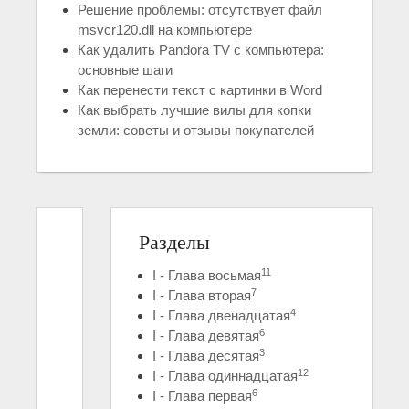
Решение проблемы: отсутствует файл
msvcr120.dll на компьютере
Как удалить Pandora TV с компьютера:
основные шаги
Как перенести текст с картинки в Word
Как выбрать лучшие вилы для копки
земли: советы и отзывы покупателей
Разделы
11
I - Глава восьмая
7
I - Глава вторая
4
I - Глава двенадцатая
6
I - Глава девятая
3
I - Глава десятая
12
I - Глава одиннадцатая
6
I - Глава первая