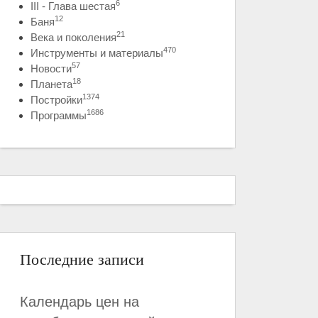
6
III - Глава шестая
12
Баня
21
Века и поколения
470
Инструменты и материалы
57
Новости
18
Планета
1374
Постройки
1686
Программы
Последние записи
Календарь цен на