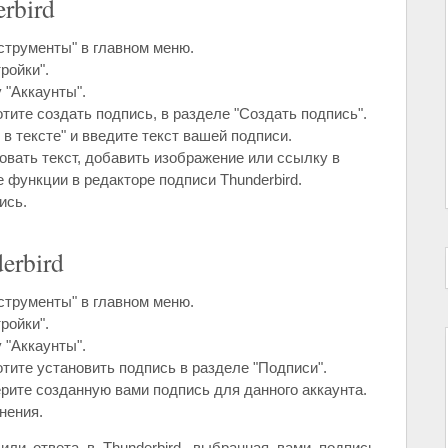
rbird
нструменты" в главном меню.
ройки".
 "Аккаунты".
отите создать подпись, в разделе "Создать подпись".
в тексте" и введите текст вашей подписи.
вать текст, добавить изображение или ссылку в
 функции в редакторе подписи Thunderbird.
ись.
erbird
нструменты" в главном меню.
ройки".
 "Аккаунты".
отите установить подпись в разделе "Подписи".
ите созданную вами подпись для данного аккаунта.
нения.
или ответа в Thunderbird, выбранная вами подпись