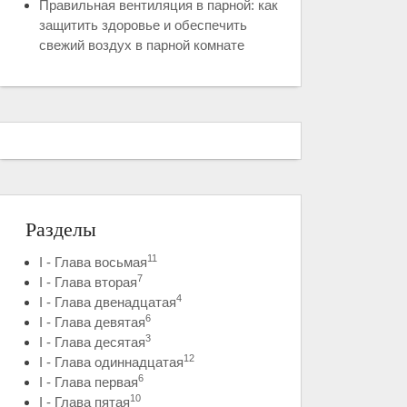
Правильная вентиляция в парной: как
защитить здоровье и обеспечить
свежий воздух в парной комнате
Разделы
11
I - Глава восьмая
7
I - Глава вторая
4
I - Глава двенадцатая
6
I - Глава девятая
3
I - Глава десятая
12
I - Глава одиннадцатая
6
I - Глава первая
10
I - Глава пятая