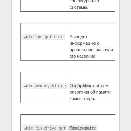
конфигурацию
системы.
Выводит
wmic cpu get name
информацию о
процессоре, включая
его название.
Отображает объем
wmic memorychip get capacity
оперативной памяти
компьютера.
Показывает
wmic diskdrive get caption,size